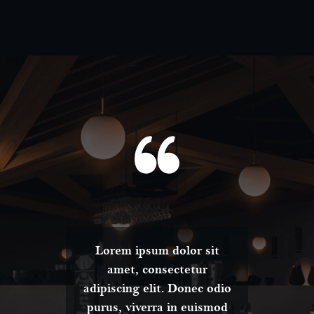
t
Lorem ipsum dolor sit
amet, consectetur
dio
adipiscing elit. Donec odio
ad
od
purus, viverra in euismod
p