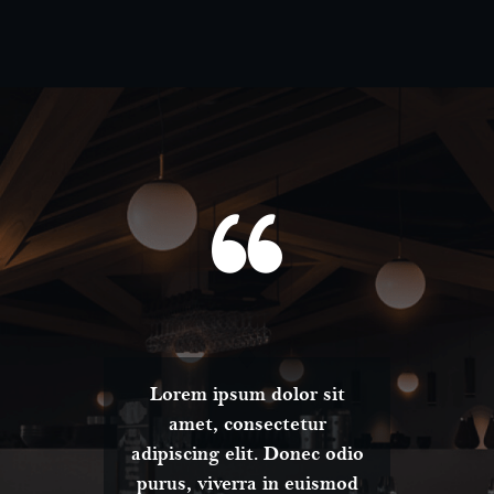
t
Lorem ipsum dolor sit
amet, consectetur
dio
adipiscing elit. Donec odio
ad
od
purus, viverra in euismod
p