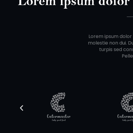
Lorem ipsum dolor
Lorem ipsum dolor s
molestie non dui. D
turpis sed cons
Pell