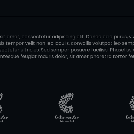
it amet, consectetur adipiscing elit. Donec odio purus, vi
uis tempor velit non leo iaculis, convallis volutpat leo se
ectetur ultricies. Sed semper posuere facilisis. Phasellus e
entesque feugiat mauris dolor, sit amet pharetra tortor feu