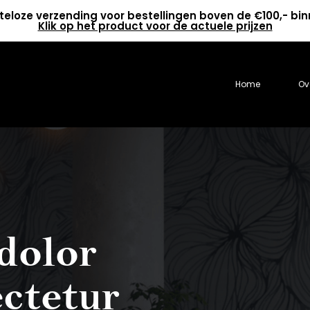
teloze verzending voor bestellingen boven de €100,- bi
Klik op het product voor de actuele prijzen
Home
Ov
dolor
ectetur