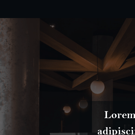
sectetur
Lorem 
viverra in
adipisci