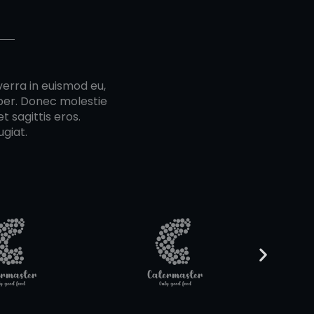
verra in euismod eu,
mper. Donec molestie
t sagittis eros.
giat.