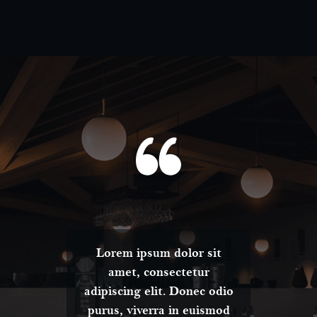
t
Lorem ipsum dolor sit
amet, consectetur
dio
adipiscing elit. Donec odio
ad
od
purus, viverra in euismod
p