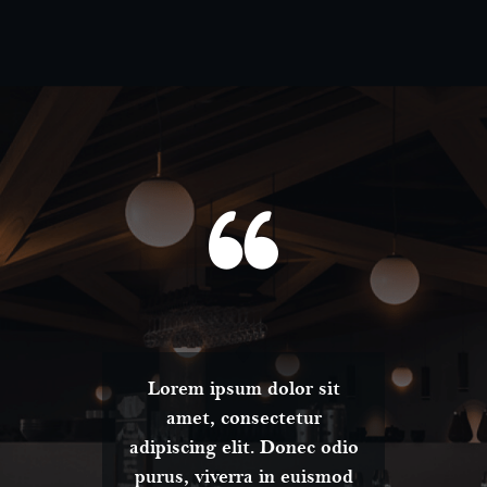
t
Lorem ipsum dolor sit
amet, consectetur
dio
adipiscing elit. Donec odio
ad
od
purus, viverra in euismod
p