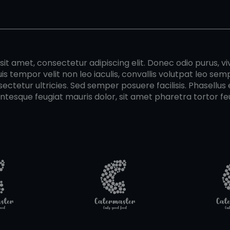
it amet, consectetur adipiscing elit. Donec odio purus, vi
uis tempor velit non leo iaculis, convallis volutpat leo se
ectetur ultricies. Sed semper posuere facilisis. Phasellus e
entesque feugiat mauris dolor, sit amet pharetra tortor feu