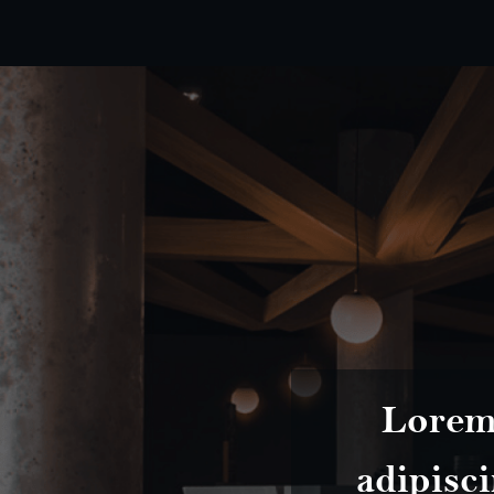
sectetur
Lorem 
viverra in
adipisci