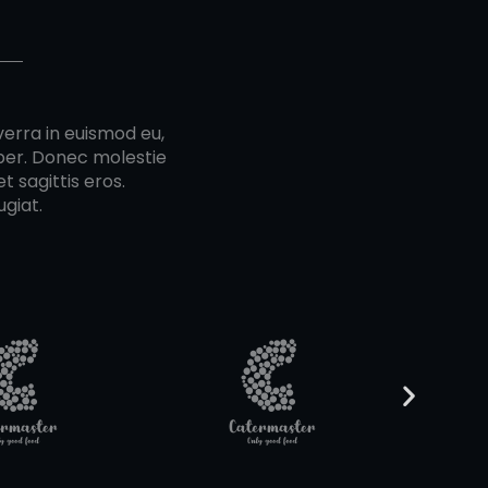
verra in euismod eu,
mper. Donec molestie
t sagittis eros.
giat.