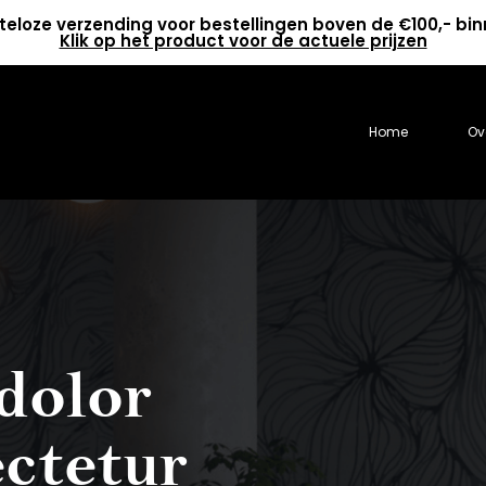
teloze verzending voor bestellingen boven de €100,- bi
Klik op het product voor de actuele prijzen
Home
Ov
dolor
ectetur