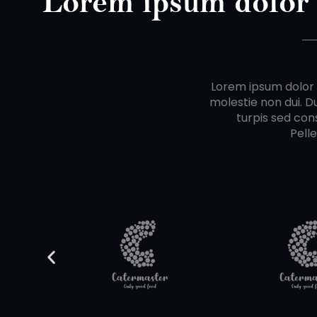
Lorem ipsum dolor
Lorem ipsum dolor s
molestie non dui. D
turpis sed cons
Pell