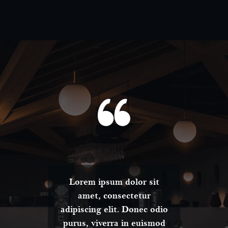
t
Lorem ipsum dolor sit
amet, consectetur
dio
adipiscing elit. Donec odio
ad
od
purus, viverra in euismod
p