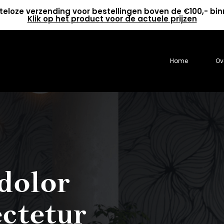
teloze verzending voor bestellingen boven de €100,- bi
Klik op het product voor de actuele prijzen
Home
Ov
dolor
ectetur