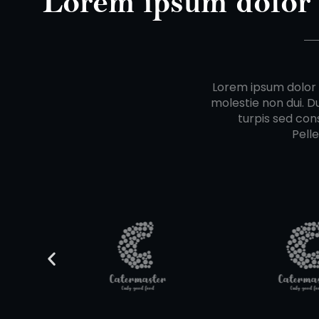
Lorem ipsum dolor
Lorem ipsum dolor s
molestie non dui. D
turpis sed cons
Pell