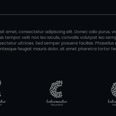
it amet, consectetur adipiscing elit. Donec odio purus, vi
uis tempor velit non leo iaculis, convallis volutpat leo se
ectetur ultricies. Sed semper posuere facilisis. Phasellus e
entesque feugiat mauris dolor, sit amet pharetra tortor feu