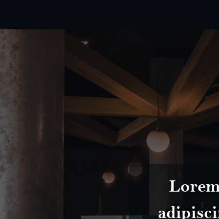
sectetur
Lorem 
viverra in
adipisci