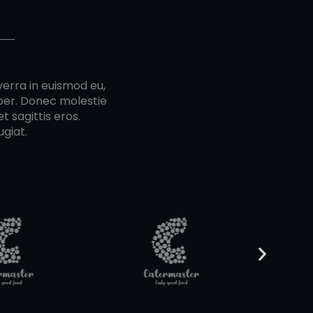
verra in euismod eu,
mper. Donec molestie
t sagittis eros.
giat.