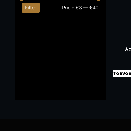
Filter
Price:
€3
—
€40
Ad
Toevoe