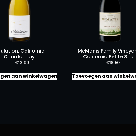
ulation, California
McManis Family Vineya
Chardonnay
California Petite Sira
€
13.99
€
16.50
gen aan winkelwagen
Toevoegen aan winkelw