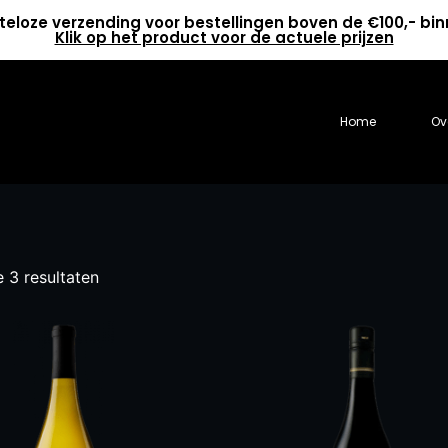
teloze verzending voor bestellingen boven de €100,- bi
Klik op het product voor de actuele prijzen
Home
Ov
e 3 resultaten