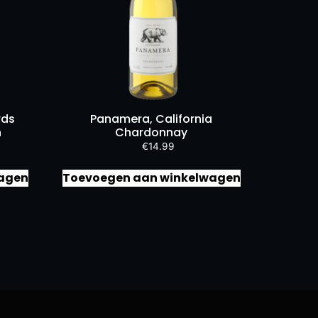
rds
Panamera, California
h
Chardonnay
€
14.99
agen
Toevoegen aan winkelwagen