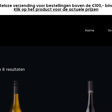
teloze verzending voor bestellingen boven de €100,- bi
Klik op het product voor de actuele prijzen
Home
Ov
e 8 resultaten