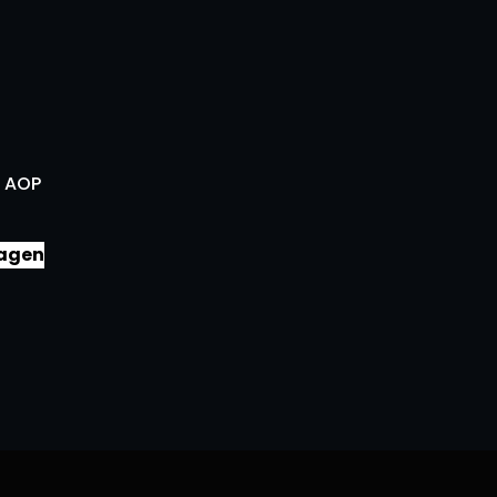
c AOP
agen