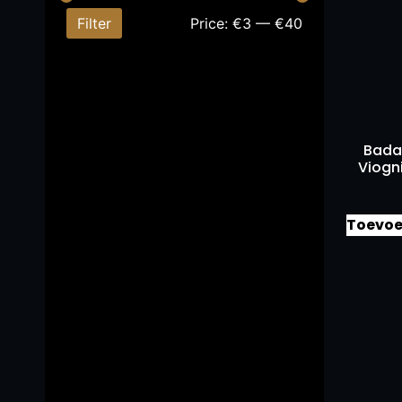
Filter
Price:
€3
—
€40
Bada
Viogn
Toevoe