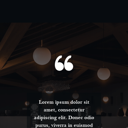
t
Lorem ipsum dolor sit
amet, consectetur
dio
adipiscing elit. Donec odio
ad
od
purus, viverra in euismod
p