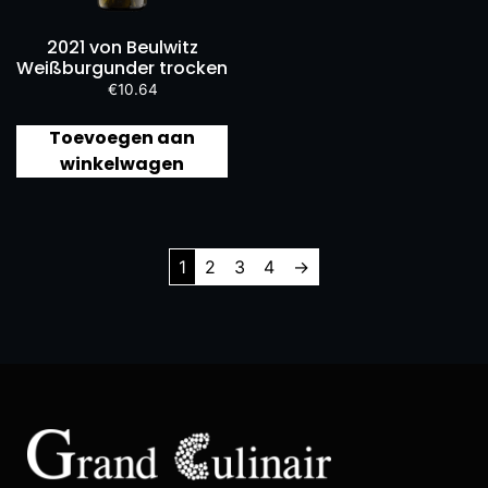
2021 von Beulwitz
Weißburgunder trocken
€
10.64
Toevoegen aan
winkelwagen
1
2
3
4
→