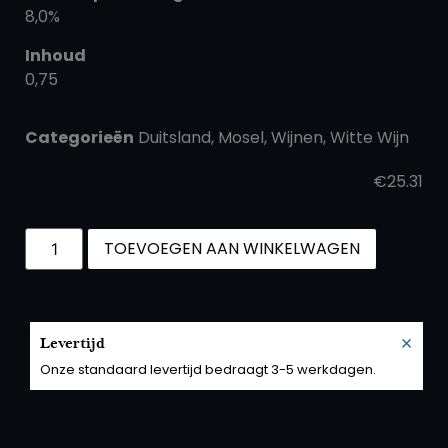
8,0%
Inhoud
0,75
Categorieën
Duitsland
,
Mosel
,
Wijnen
,
Witte Wijn
€
25.31
TOEVOEGEN AAN WINKELWAGEN
×
Levertijd
Onze standaard levertijd bedraagt 3-5 werkdagen.