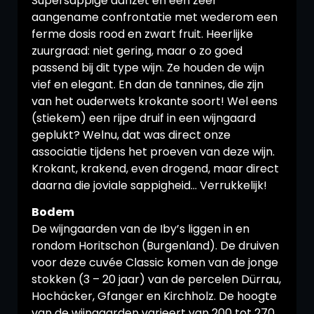
Supersappige aanzet en een zeer
aangename confrontatie met wederom een
ferme dosis rood en zwart fruit. Heerlijke
zuurgraad: niet gering, maar o zo goed
passend bij dit type wijn. Ze houden de wijn
vief en elegant. En dan de tannines, die zijn
van het ouderwets krokante soort! Wel eens
(stiekem) een rijpe druif in een wijngaard
geplukt? Welnu, dat was direct onze
associatie tijdens het proeven van deze wijn.
Krokant, krakend, even drogend, maar direct
daarna die joviale sappigheid… Verrukkelijk!
Bodem
De wijngaarden van de Iby’s liggen in en
rondom Horitschon (Burgenland). De druiven
voor deze cuvée Classic komen van de jonge
stokken (3 – 20 jaar) van de percelen Dürrau,
Hochäcker, Gfanger en Kirchholz. De hoogte
van de wijngaarden varieert van 200 tot 270