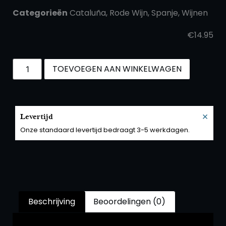
Categorieën
Cataluña
,
Rode Wijn
,
Spanje
,
Wijnen
€
14.95
TOEVOEGEN AAN WINKELWAGEN
×
Levertijd
Onze standaard levertijd bedraagt 3-5 werkdagen.
Beschrijving
Beoordelingen (0)