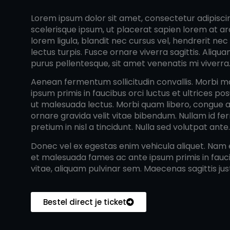
Lorem ipsum dolor sit amet, consectetur adipiscing 
scelerisque ipsum, ut placerat sapien lorem at arc
lorem ligula, blandit nec cursus vel, hendrerit nec
lectus turpis. Fusce ornare viverra sagittis. Aliq
purus pellentesque, sit amet venenatis mi viverra. C
Aenean fermentum sollicitudin convallis. Morbi mat
ipsum primis in faucibus orci luctus et ultrices po
ut malesuada lectus. Morbi quam libero, congue a
ornare gravida velit vitae bibendum. Nullam id f
pretium in nisl a tincidunt. Nulla sed volutpat ante.
Donec vel ex egestas enim vehicula aliquet. Nam e
et malesuada fames ac ante ipsum primis in faucib
vitae, aliquam pulvinar sem. Maecenas sagittis jus
Bestel direct je ticket