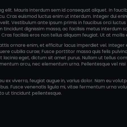
elit. Mauris interdum sem id consequat aliquet. In faucibus
u. Cras euismod luctus enim ut interdum. Integer dui enim, 
 velit. Vestibulum ante ipsum primis in faucibus orci luctu
uam tincidunt dignissim massa, ac facilisis metus interdum 
ras facilisis eros non tellus aliquam feugiat. Ut at mollis 
tis ornare enim, et efficitur lacus imperdiet vel. Integer
suere cubilia curae; Fusce porttitor massa quis felis pulvin
t lacinia eget, dictum sit amet purus. Nullam ut tellus c
ermentum arcu, nec elementum urna. Pellentesque vel nisi
u ex viverra, feugiat augue in, varius dolor. Nam eu volut
us. Fusce venenatis ligula mi, vitae fermentum urna volut
to ut tincidunt pellentesque.