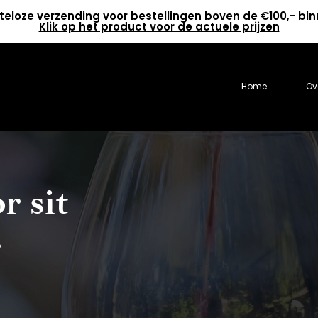
teloze verzending voor bestellingen boven de €100,- bi
Klik op het product voor de actuele prijzen
Home
Ov
r sit
r