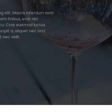
ng elit. Mauris interdum sem
im finibus, erat nisl
cu. Cras euismod luctus
ipit a, aliquet nec orci.
 nec velit.