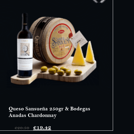
Queso Sansueña 250gr & Bodegas
Anadas Chardonnay
€
19.42
€
20.50