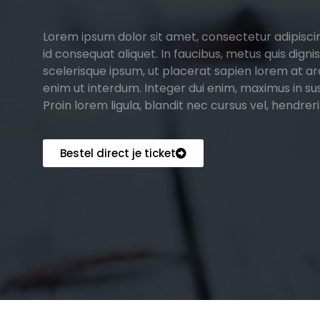
Lorem ipsum dolor sit amet, consectetur adipisci
id consequat aliquet. In faucibus, metus quis digniss
scelerisque ipsum, ut placerat sapien lorem at ar
enim ut interdum. Integer dui enim, maximus in susc
Proin lorem ligula, blandit nec cursus vel, hendrerit
Bestel direct je ticket