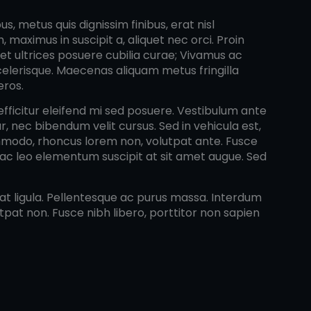
, metus quis dignissim finibus, erat nisl
maximus in suscipit a, aliquet nec orci. Proin
s et ultrices posuere cubilia curae; Vivamus ac
scelerisque. Maecenas aliquam metus fringilla
eros.
 efficitur eleifend mi sed posuere. Vestibulum ante
ar, nec bibendum velit cursus. Sed in vehicula est,
ommodo, rhoncus lorem non, volutpat ante. Fusce
 ac leo elementum suscipit at sit amet augue. Sed
pat ligula. Pellentesque ac purus massa. Interdum
pat non. Fusce nibh libero, porttitor non sapien