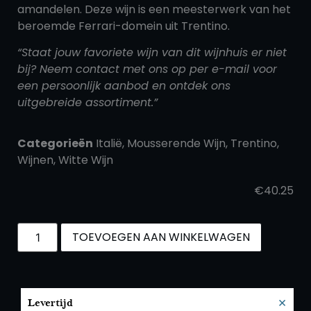
amandelen. Deze wijn is een meesterwerk van het
beroemde Ferrari-domein uit Trentino.
“Staat jouw favoriete wijn van dit wijnhuis er niet
bij? Neem contact met ons op per e-mail voor
een persoonlijk aanbod en ontdek ons
uitgebreide assortiment.”
Categorieën
Italië
,
Mousserende Wijn
,
Trentino
,
Wijnen
,
Witte Wijn
€
40.25
TOEVOEGEN AAN WINKELWAGEN
×
Levertijd