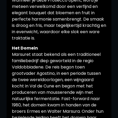
Wanneer je deze Prosecco opent, word je
meteen verwelkomd door een verfijnd en
elegant bouquet dat bloemen en fruit in
perfecte harmonie samenbrengt. De smaak
is droog en fris, maar tegelijkertijd krachtig en
in evenwicht, waardoor elke slok een ware
traktatie is.
Het Domein
Marsuret staat bekend als een traditioneel
familiebedrijf diep geworteld in de regio
Valdobbiadene. De reis begon toen
grootvader Agostino, in een periode tussen
de twee wereldoorlogen, een wijngaard
kocht in Val de Cune en begon met het
produceren van mousserende wijn met
natuurlijke fermentatie. Fast-forward naar
1980, het domein kwam in handen van de
broers Ermes en Walter Marsura. Onder hun
bezielende leiding heeft het domein haar